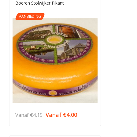
Boeren Stolwijker Pikant
AANBIEDING
Vanaf
€
4,00
Vanaf
€
4,15