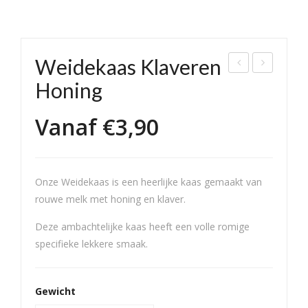
Weidekaas Klaveren
alno
oer
Honing
ten
enk
Vanaf
€
3,90
kaa
aas
s
30+
Bel
ege
Onze Weidekaas is een heerlijke kaas gemaakt van
n
rouwe melk met honing en klaver.
Deze ambachtelijke kaas heeft een volle romige
specifieke lekkere smaak.
Gewicht