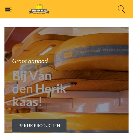
G
r
o
o
t
a
a
n
b
o
d
B
i
j
V
a
n
d
e
n
H
e
r
i
k
k
a
a
s
!