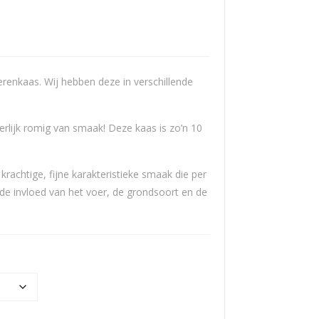
Pad
Stol
ano
wijk
Kaa
er
s
Bel
oerenkaas. Wij hebben deze in verschillende
ege
n
erlijk romig van smaak! Deze kaas is zo’n 10
krachtige, fijne karakteristieke smaak die per
 de invloed van het voer, de grondsoort en de