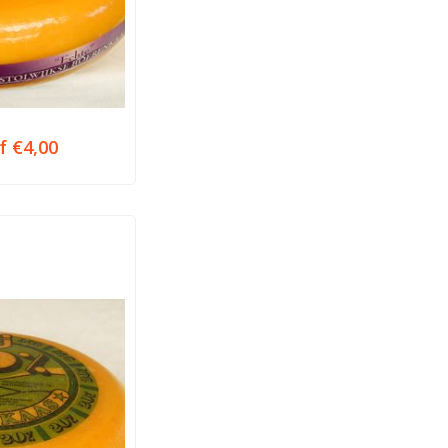
af
€
4,00