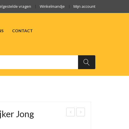
elgestelde vragen
Winkelmandje
Mijn account
NS
CONTACT
ARKTEN
OVER ONS
CONTACT
jker Jong
ran
oer
a
en