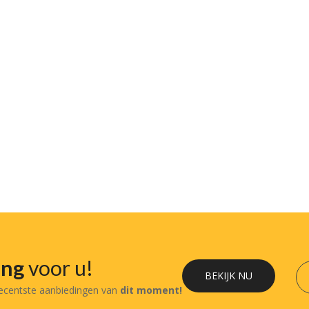
ing
voor u!
BEKIJK NU
recentste aanbiedingen van
dit moment!