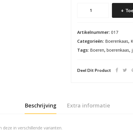
Boeren
Toe
Stolwijker
Jong
Belegen
Artikelnummer:
017
aantal
Categorieën:
Boerenkaas
,
K
Tags:
Boeren
,
boerenkaas
,
Deel Dit Product
Beschrijving
Extra informatie
n deze in verschillende varianten.