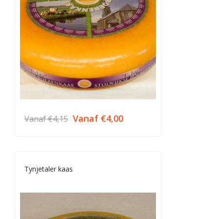
Vanaf
€
4,00
Vanaf
€
4,15
Tynjetaler kaas