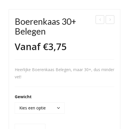
Boerenkaas 30+
eid
da
Belegen
eka
mm
Vanaf
€
3,75
as
er
Kla
Jon
ver
g
en
Bel
Heerlijke Boerenkaas Belegen, maar 30+, dus minder
Ho
ege
vet!
ning
n
Gewicht
Boerenkaas