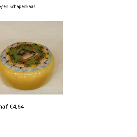
egen Schapenkaas
naf
€
4,64