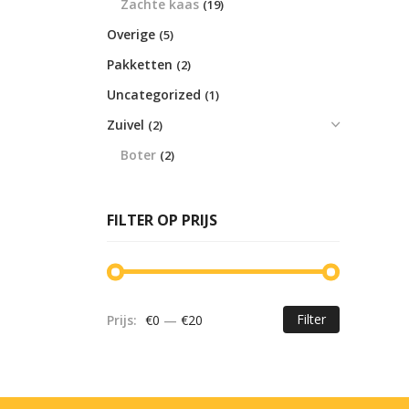
Zachte kaas
(19)
Overige
(5)
Pakketten
(2)
Uncategorized
(1)
Zuivel
(2)
Boter
(2)
FILTER OP PRIJS
Filter
Prijs:
€0
—
€20
Min.
Max.
prijs
prijs