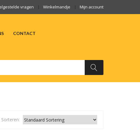
elgestelde vragen
Winkelmandje
Mijn account
NS
CONTACT
ARKTEN
OVER ONS
CONTACT
Sorteren: