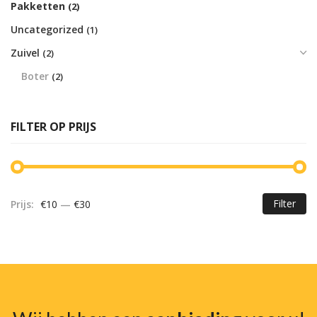
Pakketten
(2)
Uncategorized
(1)
Zuivel
(2)
Boter
(2)
FILTER OP PRIJS
Filter
Prijs:
€10
—
€30
Mi
Ma
pr
pr