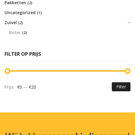
Pakketten
(2)
Uncategorized
(1)
Zuivel
(2)
Boter
(2)
FILTER OP PRIJS
Filter
Prijs:
€0
—
€20
Mi
Ma
pr
pr