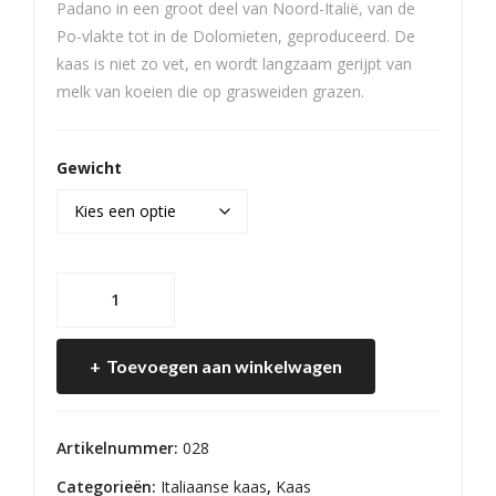
Padano in een groot deel van Noord-Italië, van de
Po-vlakte tot in de Dolomieten, geproduceerd. De
kaas is niet zo vet, en wordt langzaam gerijpt van
melk van koeien die op grasweiden grazen.
Gewicht
Grana
Padano
Kaas
Toevoegen aan winkelwagen
aantal
Artikelnummer:
028
Categorieën:
Italiaanse kaas
,
Kaas