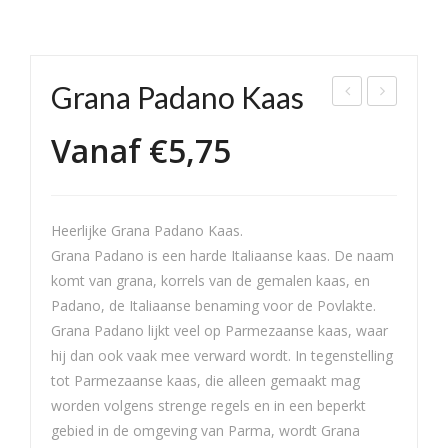
Grana Padano Kaas
ynj
oer
Vanaf
€
5,75
etal
en
er
Stol
kaa
wijk
Heerlijke Grana Padano Kaas.
s
er
Grana Padano is een harde Italiaanse kaas. De naam
Jon
komt van grana, korrels van de gemalen kaas, en
g
Padano, de Italiaanse benaming voor de Povlakte.
Bel
Grana Padano lijkt veel op Parmezaanse kaas, waar
ege
hij dan ook vaak mee verward wordt. In tegenstelling
n
tot Parmezaanse kaas, die alleen gemaakt mag
worden volgens strenge regels en in een beperkt
gebied in de omgeving van Parma, wordt Grana