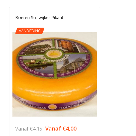
Boeren Stolwijker Pikant
AANBIEDING
Vanaf
€
4,00
Vanaf
€
4,15