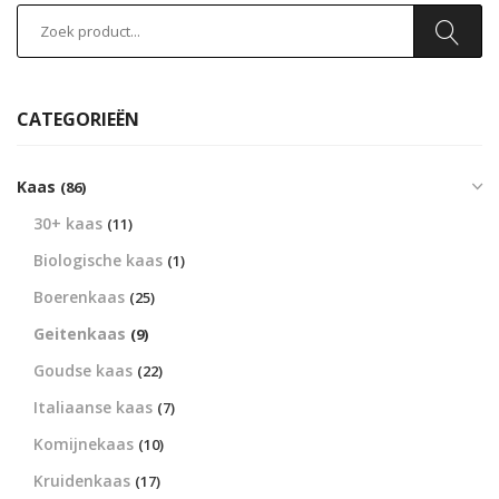
CATEGORIEËN
Kaas
(86)
30+ kaas
(11)
Biologische kaas
(1)
Boerenkaas
(25)
Geitenkaas
(9)
Goudse kaas
(22)
Italiaanse kaas
(7)
Komijnekaas
(10)
Kruidenkaas
(17)