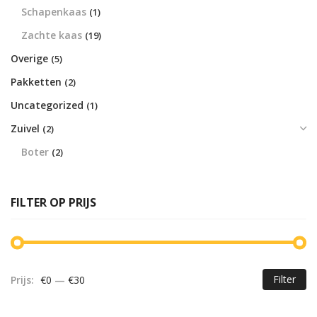
Schapenkaas
(1)
Zachte kaas
(19)
Overige
(5)
Pakketten
(2)
Uncategorized
(1)
Zuivel
(2)
Boter
(2)
FILTER OP PRIJS
Filter
Prijs:
€0
—
€30
Mi
Ma
pr
pr