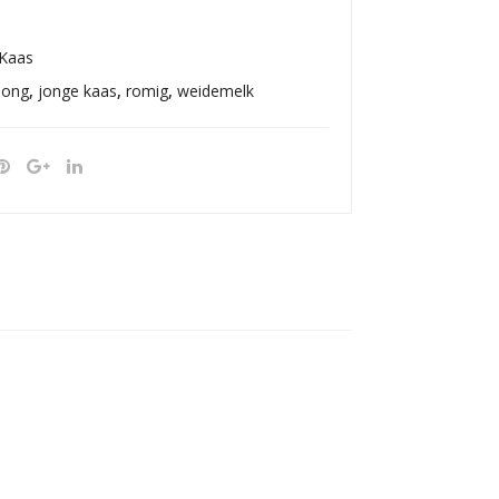
Kaas
jong
,
jonge kaas
,
romig
,
weidemelk