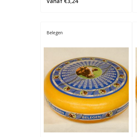
Vanaf
€
3,24
Belegen