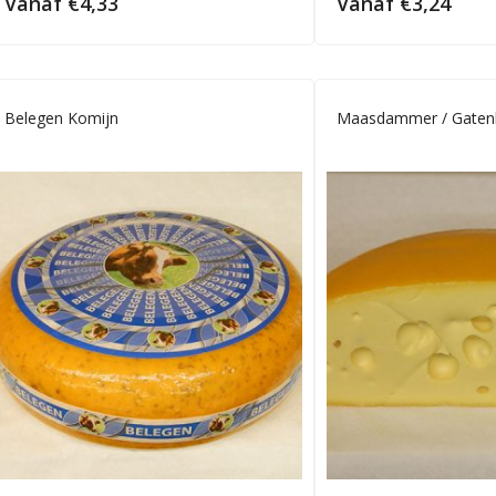
Vanaf
€
4,33
Vanaf
€
3,24
Belegen Komijn
Maasdammer / Gaten