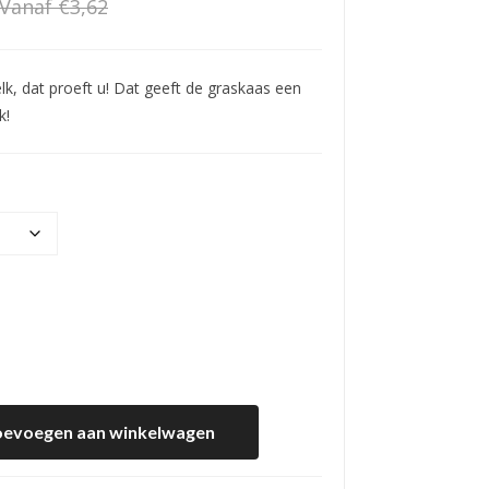
Vanaf
€
3,62
rka
as
k, dat proeft u! Dat geeft de graskaas een
k!
ijke
oevoegen aan winkelwagen