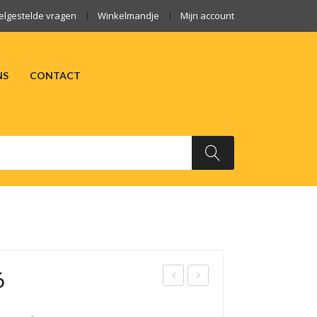
elgestelde vragen
Winkelmandje
Mijn account
NS
CONTACT
ARKTEN
OVER ONS
CONTACT
6
am
loo
bal
ste