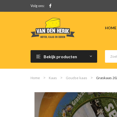
Volg ons:
HOME
Bekijk producten
Home
Kaas
Goudse kaas
Graskaas 20