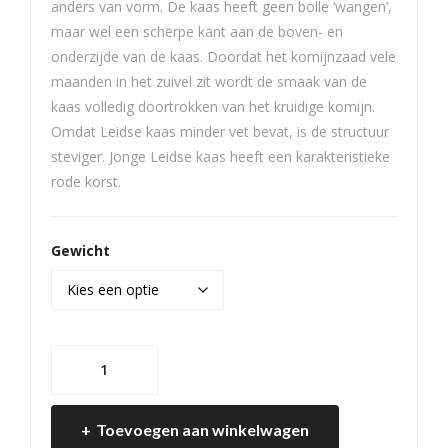
anders van vorm. De kaas heeft geen bolle ‘wangen’,
maar wel een scherpe kant aan de boven- en
onderzijde van de kaas. Doordat het komijnzaad vele
maanden in het zuivel zit wordt de smaak van de
kaas volledig doortrokken van het kruidige komijn.
Omdat Leidse kaas minder vet bevat, is de structuur
steviger. Jonge Leidse kaas heeft een karakteristieke
rode korst.
Gewicht
20+
Komijn
Pikant,
Toevoegen aan winkelwagen
Boeren