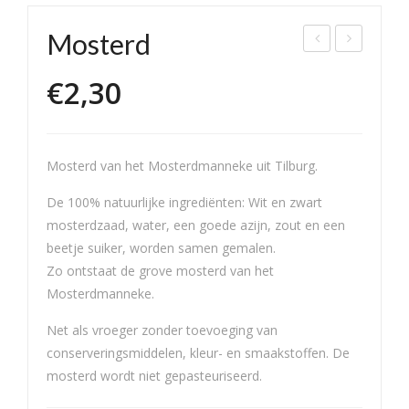
Mosterd
hale
ost
€
2,30
t
erd
Sel
Dill
ecti
e
Mosterd van het Mosterdmanneke uit Tilburg.
on
Sau
s
De 100% natuurlijke ingrediënten: Wit en zwart
mosterdzaad, water, een goede azijn, zout en een
beetje suiker, worden samen gemalen.
Zo ontstaat de grove mosterd van het
Mosterdmanneke.
Net als vroeger zonder toevoeging van
conserveringsmiddelen, kleur- en smaakstoffen. De
mosterd wordt niet gepasteuriseerd.