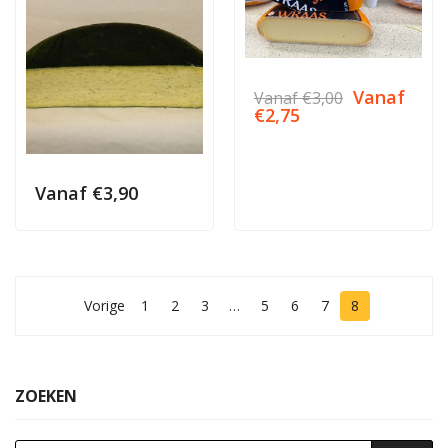
Vanaf
Vanaf
€
3,00
€
2,75
Vanaf
€
3,90
Vorige
1
2
3
…
5
6
7
8
ZOEKEN