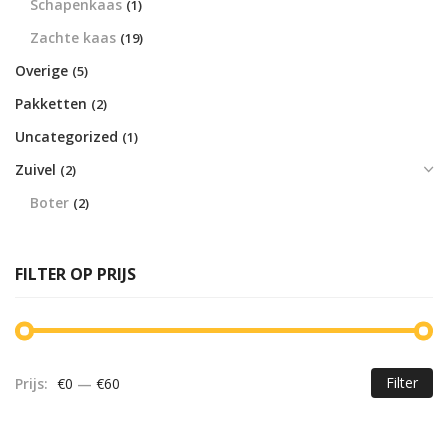
Schapenkaas
(1)
Zachte kaas
(19)
Overige
(5)
Pakketten
(2)
Uncategorized
(1)
Zuivel
(2)
Boter
(2)
FILTER OP PRIJS
Filter
Prijs:
€0
—
€60
Mi
Ma
pr
pr