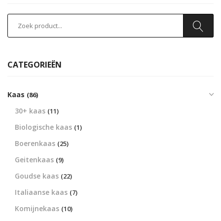
CATEGORIEËN
Kaas
(86)
30+ kaas
(11)
Biologische kaas
(1)
Boerenkaas
(25)
Geitenkaas
(9)
Goudse kaas
(22)
Italiaanse kaas
(7)
Komijnekaas
(10)