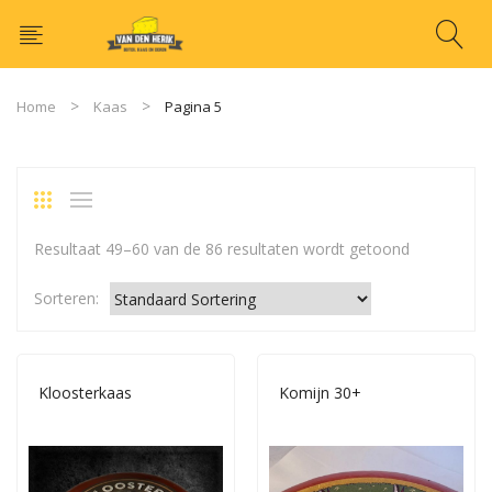
Home
Kaas
Pagina 5
Resultaat 49–60 van de 86 resultaten wordt getoond
Sorteren:
Kloosterkaas
Komijn 30+