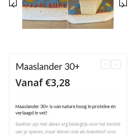
Maaslander 30+
ud
ent
Vanaf
€
3,28
30+
e
net
kaa
snij
s ~
aaslander 30+ is van nature hoog in proteïne én
M
dba
202
verlaagd in vet!
ar
6 ~
met
Eiwitten zijn niet alleen erg belangrijk voor het herstel
van je spieren, maar dienen ook als brandstof voor
kris