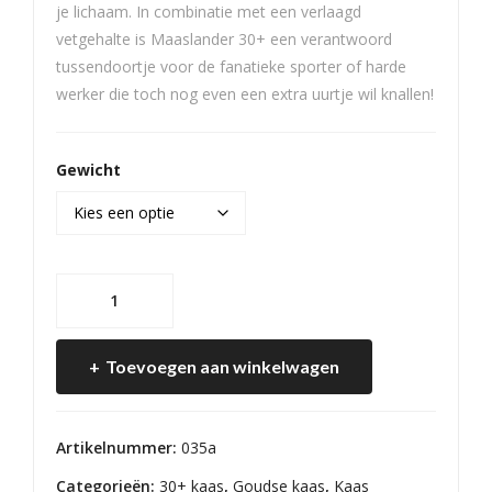
je lichaam. In combinatie met een verlaagd
tal
vetgehalte is Maaslander 30+ een verantwoord
tussendoortje voor de fanatieke sporter of harde
werker die toch nog even een extra uurtje wil knallen!
Gewicht
Maaslander
30+
aantal
Toevoegen aan winkelwagen
Artikelnummer:
035a
Categorieën:
30+ kaas
,
Goudse kaas
,
Kaas