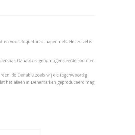
kt en voor Roquefort schapenmelk. Het zuivel is
auwaderkaas Danablu is gehomogeniseerde room en
orden: de Danablu zoals wij die tegenwoordig
odat het alleen in Denemarken geproduceerd mag