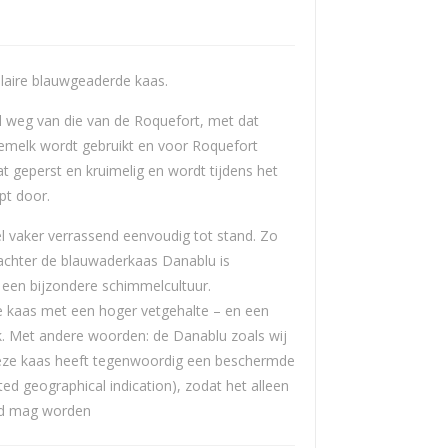
Blu
e
laire blauwgeaderde kaas.
l weg van die van de Roquefort, met dat
oemelk wordt gebruikt en voor Roquefort
t geperst en kruimelig en wordt tijdens het
pt door.
l vaker verrassend eenvoudig tot stand. Zo
 achter de blauwaderkaas Danablu is
en bijzondere schimmelcultuur.
re kaas met een hoger vetgehalte – en een
k. Met andere woorden: de Danablu zoals wij
eze kaas heeft tegenwoordig een beschermde
d geographical indication), zodat het alleen
rd mag worden