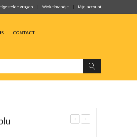
elgestelde vragen
Winkelmandje
Mijn account
NS
CONTACT
ARKTEN
OVER ONS
CONTACT
blu
ure
ast
Zult
ello