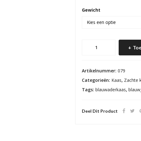
Gewicht
Castello
Toe
Danablu
aantal
Artikelnummer:
079
Categorieën:
Kaas
,
Zachte 
Tags:
blauwaderkaas
,
blauw
Deel Dit Product