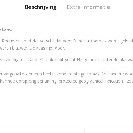
Beschrijving
Extra informatie
 kaas.
e Roquefort, met dat verschil dat voor Danablu koemelk wordt gebrui
waren blauwer. De kaas rijpt door.
eenvoudig tot stand. Zo ook in dit geval. Het geheim achter de bl
r vetgehalte – en een heel bijzondere pittige smaak. Met andere wo
hermde oorsprong benaming (protected geographical indication), z