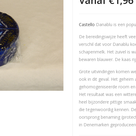
Vanaf
€
1,96
Castello
Danablu is een popu
De bereidingswijze heeft vee
verschil dat voor Danablu k
schapenmelk. Het zuivel is wa
bewaren blauwer. De kaas rij
Grote uitvindingen komen we
ook in dit geval. Het geheim
gehomogeniseerde room en e
Het resultaat was een witte
heel bijzondere pittige smaa
die tegenwoordig kennen. D
oorsprong benaming (protecte
in Denemarken geproducee