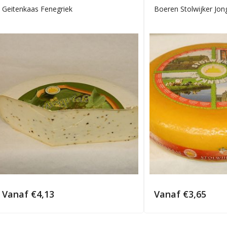
Geitenkaas Fenegriek
Boeren Stolwijker Jon
Vanaf
€
4,13
Vanaf
€
3,65