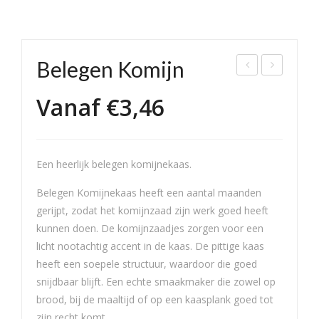
Belegen Komijn
ong
xtra
Vanaf
€
3,46
Ko
Bel
mijn
ege
n
Een heerlijk belegen komijnekaas.
Ko
mijn
Belegen Komijnekaas heeft een aantal maanden
gerijpt, zodat het komijnzaad zijn werk goed heeft
kunnen doen. De komijnzaadjes zorgen voor een
licht nootachtig accent in de kaas. De pittige kaas
heeft een soepele structuur, waardoor die goed
snijdbaar blijft. Een echte smaakmaker die zowel op
brood, bij de maaltijd of op een kaasplank goed tot
zijn recht komt.