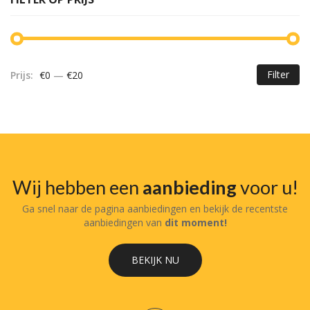
Filter
Prijs:
€0
—
€20
Mi
Ma
pr
pr
Wij hebben een
aanbieding
voor u!
Ga snel naar de pagina aanbiedingen en bekijk de recentste
aanbiedingen van
dit moment!
BEKIJK NU