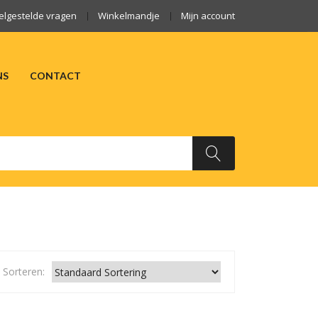
elgestelde vragen
Winkelmandje
Mijn account
NS
CONTACT
ARKTEN
OVER ONS
CONTACT
Sorteren: