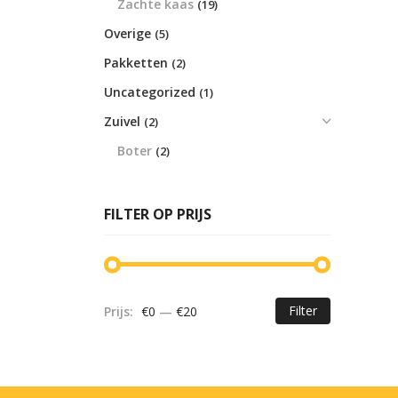
Zachte kaas
(19)
Overige
(5)
Pakketten
(2)
Uncategorized
(1)
Zuivel
(2)
Boter
(2)
FILTER OP PRIJS
Filter
Prijs:
€0
—
€20
Min.
Max.
prijs
prijs