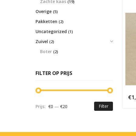
Zachte kaas
(19)
Overige
(5)
Pakketten
(2)
Uncategorized
(1)
Zuivel
(2)
Boter
(2)
FILTER OP PRIJS
€
1
Filter
Prijs:
€0
—
€20
Min.
Max.
prijs
prijs