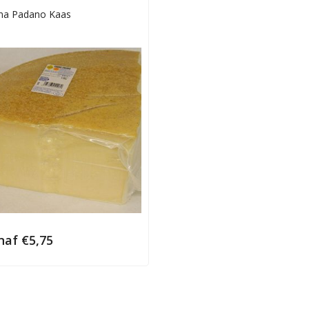
na Padano Kaas
naf
€
5,75