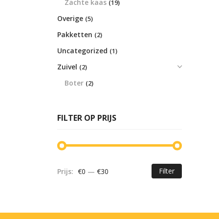
Zachte kaas
(19)
Overige
(5)
Pakketten
(2)
Uncategorized
(1)
Zuivel
(2)
Boter
(2)
FILTER OP PRIJS
Filter
Prijs:
€0
—
€30
Min.
Max.
prijs
prijs