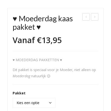
♥ Moederdag kaas
end
erfs
pakket ♥
ers
tme
Vanaf
€
13,95
e
lang
Mix
e
♥ MOEDERDAG PAKKETTEN ♥
Dit pakket is speciaal voor je Moeder, niet alleen op
Moederdag
natuurlijk 😉
Pakket