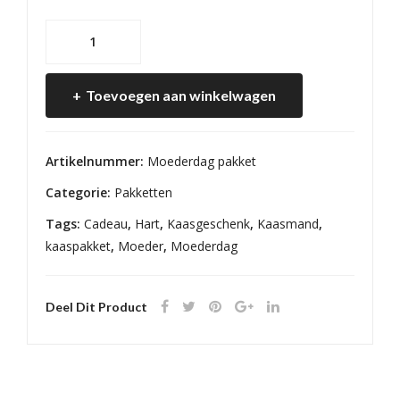
♥
Moederdag
kaas
Toevoegen aan winkelwagen
pakket
♥
aantal
Artikelnummer:
Moederdag pakket
Categorie:
Pakketten
Tags:
Cadeau
,
Hart
,
Kaasgeschenk
,
Kaasmand
,
kaaspakket
,
Moeder
,
Moederdag
Deel Dit Product