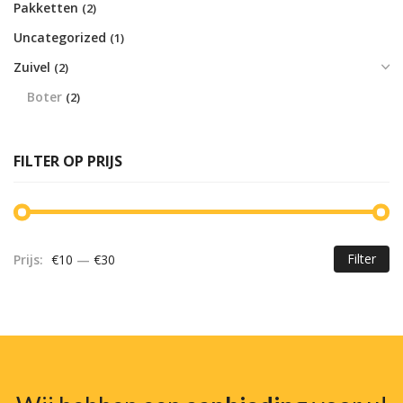
Pakketten
(2)
Uncategorized
(1)
Zuivel
(2)
Boter
(2)
FILTER OP PRIJS
Filter
Prijs:
€10
—
€30
Mi
Ma
pr
pr