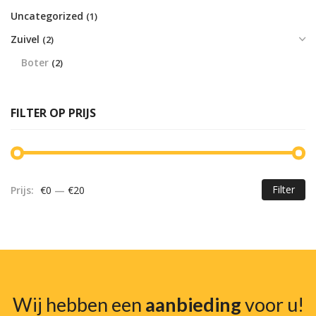
Uncategorized
(1)
Zuivel
(2)
Boter
(2)
FILTER OP PRIJS
Filter
Prijs:
€0
—
€20
Mi
Ma
pr
pr
Wij hebben een
aanbieding
voor u!