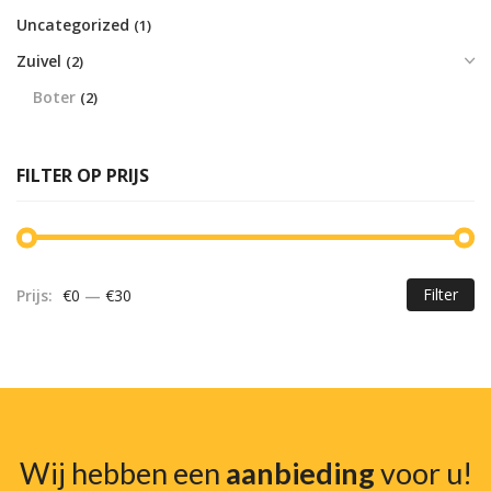
Uncategorized
(1)
Zuivel
(2)
Boter
(2)
FILTER OP PRIJS
Filter
Prijs:
€0
—
€30
Mi
Ma
pr
pr
Wij hebben een
aanbieding
voor u!