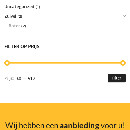
Uncategorized
(1)
Zuivel
(2)
Boter
(2)
FILTER OP PRIJS
Filter
Prijs:
€0
—
€10
Mi
Ma
pr
pr
Wij hebben een
aanbieding
voor u!