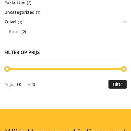
Pakketten
(2)
Uncategorized
(1)
Zuivel
(2)
Boter
(2)
FILTER OP PRIJS
Filter
Prijs:
€0
—
€20
Mi
Ma
pr
pr