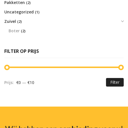
Pakketten
(2)
Uncategorized
(1)
Zuivel
(2)
Boter
(2)
FILTER OP PRIJS
Filter
Prijs:
€0
—
€10
Mi
Ma
pr
pr