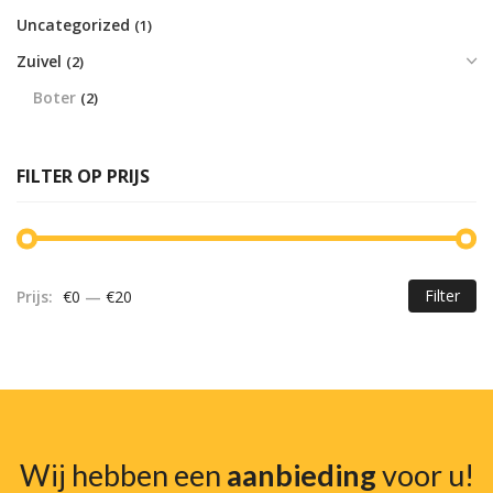
Uncategorized
(1)
Zuivel
(2)
Boter
(2)
FILTER OP PRIJS
Filter
Prijs:
€0
—
€20
Mi
Ma
pr
pr
Wij hebben een
aanbieding
voor u!