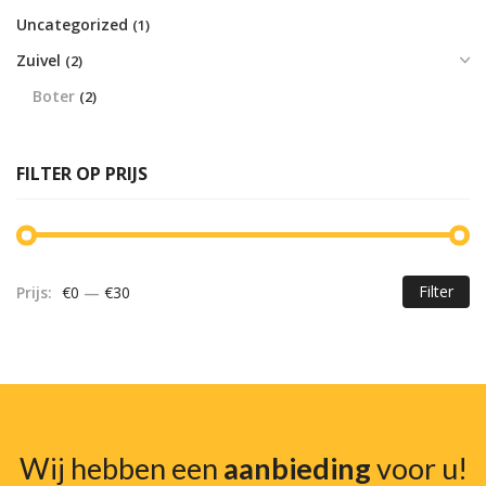
Uncategorized
(1)
Zuivel
(2)
Boter
(2)
FILTER OP PRIJS
Filter
Prijs:
€0
—
€30
Mi
Ma
pr
pr
Wij hebben een
aanbieding
voor u!