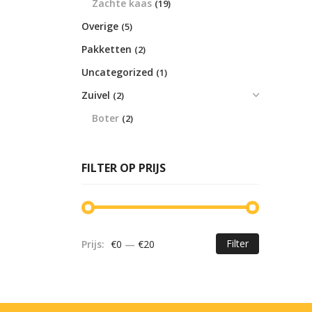
Zachte kaas
(19)
Overige
(5)
Pakketten
(2)
Uncategorized
(1)
Zuivel
(2)
Boter
(2)
FILTER OP PRIJS
Filter
Prijs:
€0
—
€20
Min.
Max.
prijs
prijs