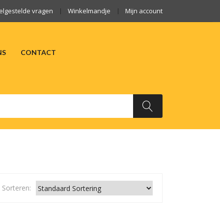
elgestelde vragen
Winkelmandje
Mijn account
NS
CONTACT
ARKTEN
OVER ONS
CONTACT
Sorteren: