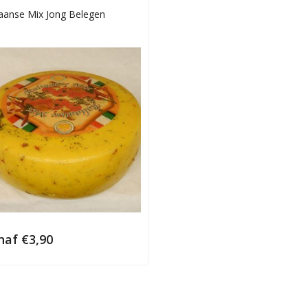
liaanse Mix Jong Belegen
naf
€
3,90