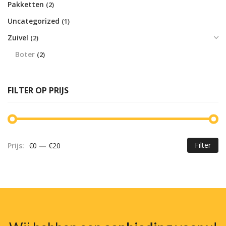
Pakketten
(2)
Uncategorized
(1)
Zuivel
(2)
Boter
(2)
FILTER OP PRIJS
Filter
Prijs:
€0
—
€20
Mi
Ma
pr
pr