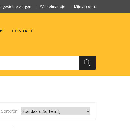
elgestelde vragen
Winkelmandje
Mijn account
NS
CONTACT
ARKTEN
OVER ONS
CONTACT
Sorteren: