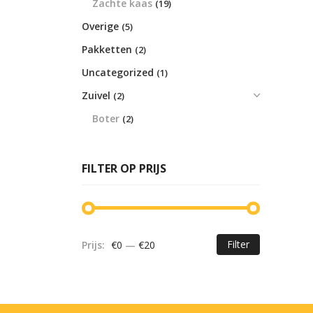
Zachte kaas
(19)
Overige
(5)
Pakketten
(2)
Uncategorized
(1)
Zuivel
(2)
Boter
(2)
FILTER OP PRIJS
Filter
Prijs:
€0
—
€20
Min.
Max.
prijs
prijs