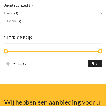
Uncategorized
(1)
Zuivel
(2)
Boter
(2)
FILTER OP PRIJS
Filter
Prijs:
€0
—
€20
Mi
Ma
pr
pr
Wij hebben een
aanbieding
voor u!