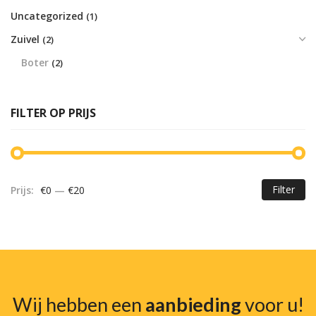
Uncategorized
(1)
Zuivel
(2)
Boter
(2)
FILTER OP PRIJS
Filter
Prijs:
€0
—
€20
Mi
Ma
pr
pr
Wij hebben een
aanbieding
voor u!