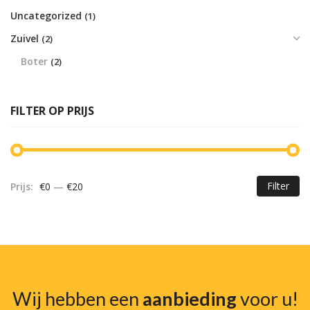
Uncategorized
(1)
Zuivel
(2)
Boter
(2)
FILTER OP PRIJS
Filter
Prijs:
€0
—
€20
Mi
Ma
pr
pr
Wij hebben een
aanbieding
voor u!