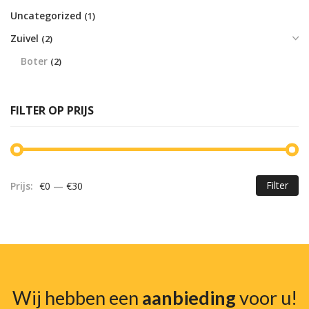
Uncategorized
(1)
Zuivel
(2)
Boter
(2)
FILTER OP PRIJS
Filter
Prijs:
€0
—
€30
Mi
Ma
pr
pr
Wij hebben een
aanbieding
voor u!