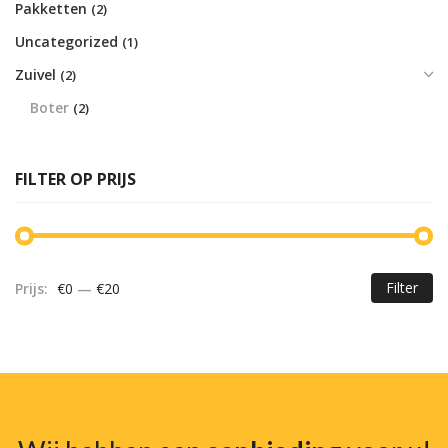
Pakketten
(2)
Uncategorized
(1)
Zuivel
(2)
Boter
(2)
FILTER OP PRIJS
Filter
Prijs:
€0
—
€20
Mi
Ma
pr
pr