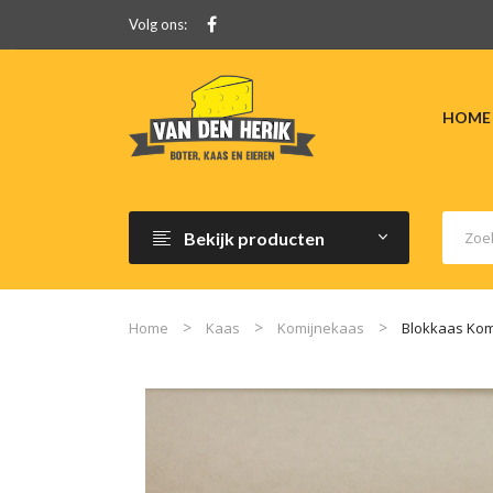
Volg ons:
HOME
Bekijk producten
Home
Kaas
Komijnekaas
Blokkaas Kom