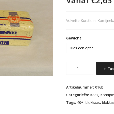
Vanaf
€
2,63
Volvette Korstloze Komijnek
Gewicht
Blokkaas
Toe
Komijn
40+
aantal
Artikelnummer:
016b
Categorieën:
Kaas
,
Komijne
Tags:
40+
,
blokkaas
,
blokka