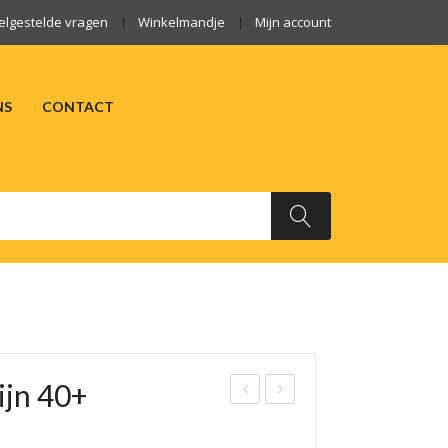
elgestelde vragen
Winkelmandje
Mijn account
NS
CONTACT
ARKTEN
OVER ONS
CONTACT
ijn 40+
lokk
anP
aas
an