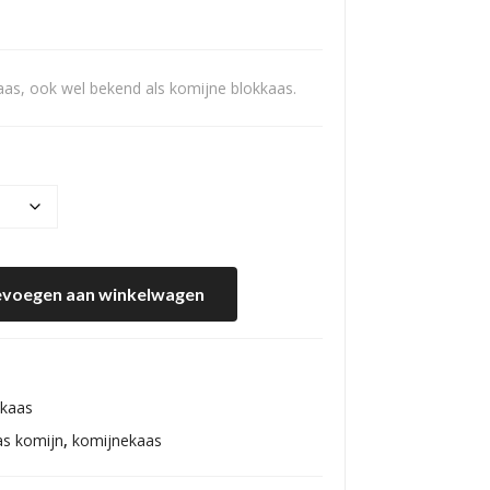
Ko
mijn
aas, ook wel bekend als komijne blokkaas.
25+
voegen aan winkelwagen
kaas
as komijn
,
komijnekaas